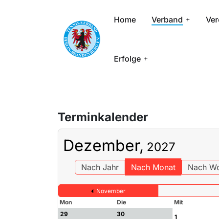
Home
Verband
Ver
Erfolge
Terminkalender
Dezember,
2027
Nach Jahr
Nach Monat
Nach W
November
Mon
Die
Mit
29
30
1