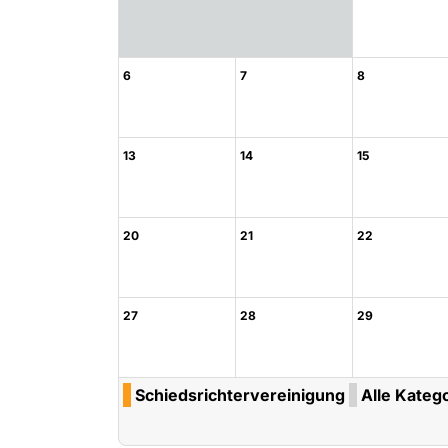
6
7
8
13
14
15
20
21
22
27
28
29
Schiedsrichtervereinigung
Alle Katego