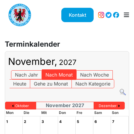
Kontakt
Terminkalender
November,
2027
Nach Jahr
Nach Monat
Nach Woche
Heute
Gehe zu Monat
Nach Kategorie
November 2027
Oktober
Dezember
Mon
Die
Mit
Don
Fre
Sam
Son
1
2
3
4
5
6
7