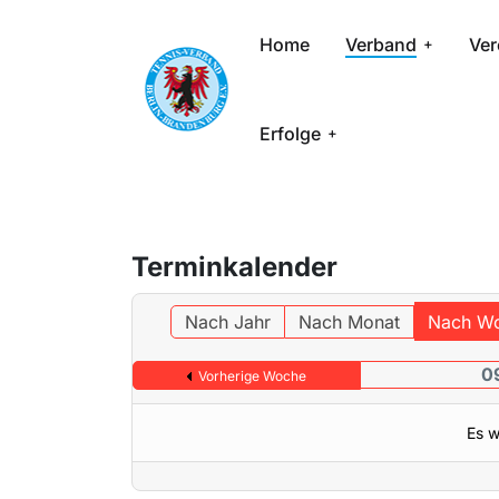
Home
Verband
Ver
Erfolge
Terminkalender
Nach Jahr
Nach Monat
Nach W
09
Vorherige Woche
Es w