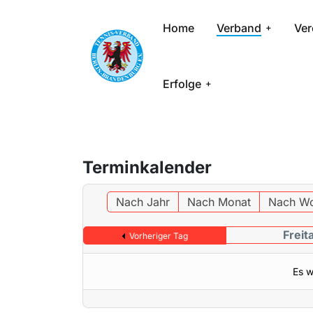
Home
Verband
Ver
Erfolge
Terminkalender
Nach Jahr
Nach Monat
Nach W
Freit
Vorheriger Tag
Es w