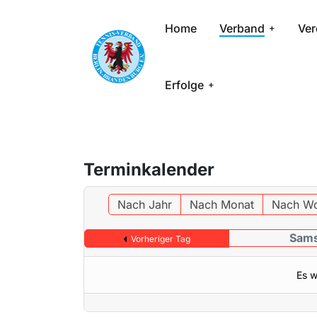
Home
Verband
Ver
Erfolge
Terminkalender
Nach Jahr
Nach Monat
Nach W
Sams
Vorheriger Tag
Es w