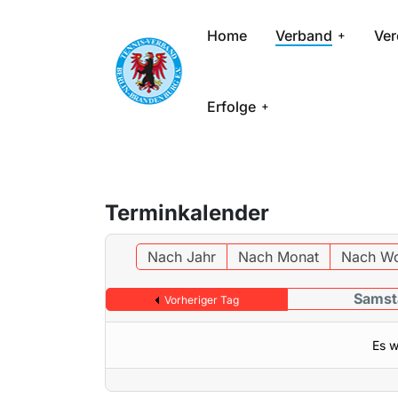
Home
Verband
Ver
Erfolge
Terminkalender
Nach Jahr
Nach Monat
Nach W
Samst
Vorheriger Tag
Es w