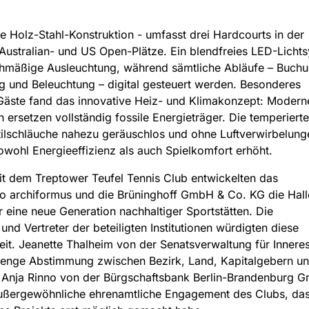
ne Holz-Stahl-Konstruktion - umfasst drei Hardcourts in der
Australian- und US Open-Plätze. Ein blendfreies LED-Licht
ichmäßige Ausleuchtung, während sämtliche Abläufe – Buchu
ng und Beleuchtung – digital gesteuert werden. Besonderes
 Gäste fand das innovative Heiz- und Klimakonzept: Modern
rsetzen vollständig fossile Energieträger. Die temperierte
tilschläuche nahezu geräuschlos und ohne Luftverwirbelung
sowohl Energieeffizienz als auch Spielkomfort erhöht.
 dem Treptower Teufel Tennis Club entwickelten das
ro archiformus und die Brüninghoff GmbH & Co. KG die Hall
ür eine neue Generation nachhaltiger Sportstätten. Die
 und Vertreter der beteiligten Institutionen würdigten diese
t. Jeanette Thalheim von der Senatsverwaltung für Innere
 enge Abstimmung zwischen Bezirk, Land, Kapitalgebern u
. Anja Rinno von der Bürgschaftsbank Berlin-Brandenburg 
ußergewöhnliche ehrenamtliche Engagement des Clubs, das