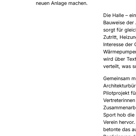
neuen Anlage machen.
Die Halle – ei
Bauweise der 
sorgt für gle
Zutritt, Heizu
Interesse der
Wärmepumpen e
wird über Tex
verteilt, was 
Gemeinsam mit
Architekturbü
Pilotprojekt f
Vertreterinnen
Zusammenarbei
Sport hob die
Verein hervor
betonte das a