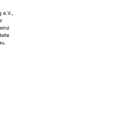
 e.V.,
e
einz
alle
au.