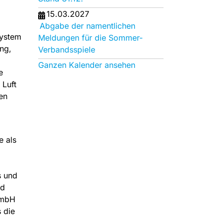
15.03.2027
Abgabe der namentlichen
system
Meldungen für die Sommer-
ng,
Verbandsspiele
Ganzen Kalender ansehen
e
 Luft
en
e als
s und
nd
GmbH
 die