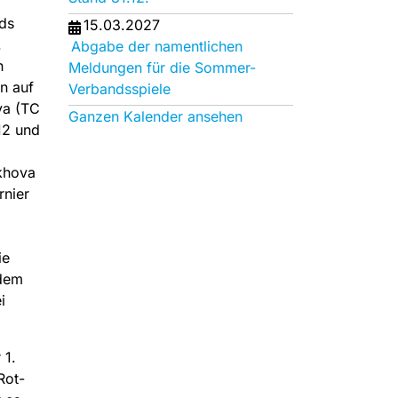
lds
15.03.2027
.
Abgabe der namentlichen
h
Meldungen für die Sommer-
n auf
Verbandsspiele
va (TC
Ganzen Kalender ansehen
12 und
ikhova
rnier
ie
 dem
i
 1.
Rot-