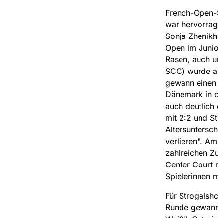
French-Open-Si
war hervorrag
Sonja Zhenikh
Open im Junior
Rasen, auch u
SCC) wurde am
gewann einen 
Dänemark in d
auch deutlich
mit 2:2 und S
Altersuntersch
verlieren". A
zahlreichen Z
Center Court 
Spielerinnen m
Für Strogalsh
Runde gewann 