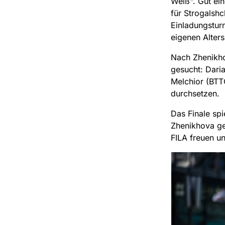
Weiß". Gut ei
für Strogalsh
Einladungsturn
eigenen Alters
Nach Zhenikho
gesucht: Dari
Melchior (BTT
durchsetzen.
Das Finale sp
Zhenikhova ge
FILA freuen un