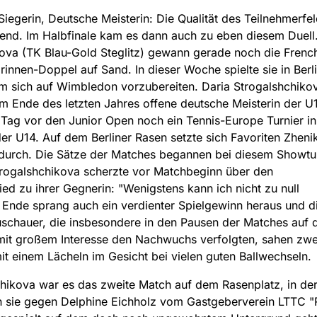
egerin, Deutsche Meisterin: Die Qualität des Teilnehmerfe
end. Im Halbfinale kam es dann auch zu eben diesem Duell
ova (TK Blau-Gold Steglitz) gewann gerade noch die Frenc
innen-Doppel auf Sand. In dieser Woche spielte sie in Berli
m sich auf Wimbledon vorzubereiten. Daria Strogalshchiko
 Ende des letzten Jahres offene deutsche Meisterin der U
Tag vor den Junior Open noch ein Tennis-Europe Turnier in
er U14. Auf dem Berliner Rasen setzte sich Favoriten Zhen
 durch. Die Sätze der Matches begannen bei diesem Showtu
trogalshchikova scherzte vor Matchbeginn über den
ied zu ihrer Gegnerin: "Wenigstens kann ich nicht zu null
m Ende sprang auch ein verdienter Spielgewinn heraus und d
uschauer, die insbesondere in den Pausen der Matches auf
mit großem Interesse den Nachwuchs verfolgten, sahen zwe
it einem Lächeln im Gesicht bei vielen guten Ballwechseln.
chikova war es das zweite Match auf dem Rasenplatz, in der
sie gegen Delphine Eichholz vom Gastgeberverein LTTC "