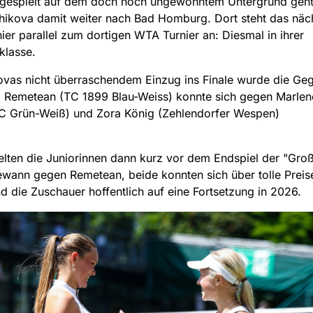
ngespielt auf dem doch noch ungewohntem Untergrund geht
chikova damit weiter nach Bad Homburg. Dort steht das näc
ier parallel zum dortigen WTA Turnier an: Diesmal in ihrer
klasse.
vas nicht überraschendem Einzug ins Finale wurde die Geg
a Remetean (TC 1899 Blau-Weiss) konnte sich gegen Marlen
C Grün-Weiß) und Zora König (Zehlendorfer Wespen)
ielten die Juniorinnen dann kurz vor dem Endspiel der "Gro
wann gegen Remetean, beide konnten sich über tolle Preis
d die Zuschauer hoffentlich auf eine Fortsetzung in 2026.