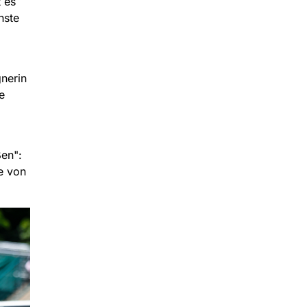
 es
hste
nerin
e
ßen":
e von