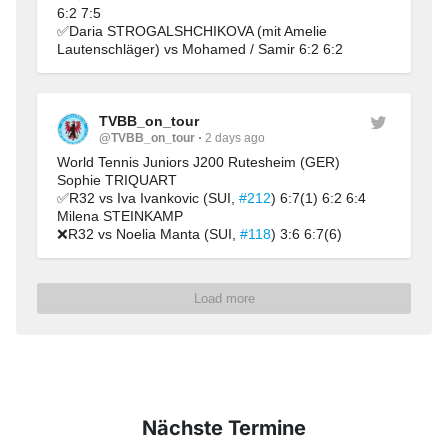
6:2 7:5
✅Daria STROGALSHCHIKOVA (mit Amelie 
Lautenschläger) vs Mohamed / Samir 6:2 6:2
TVBB_on_tour
@TVBB_on_tour
2 days ago
World Tennis Juniors J200 Rutesheim (GER)
Sophie TRIQUART
✅R32 vs Iva Ivankovic (SUI, 
#212
) 6:7(1) 6:2 6:4
Milena STEINKAMP
❌R32 vs Noelia Manta (SUI, 
#118
) 3:6 6:7(6)
Load more
Nächste Termine