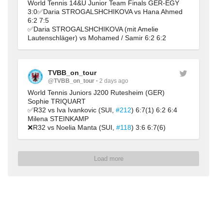
World Tennis 14&U Junior Team Finals GER-EGY 
3:0✅Daria STROGALSHCHIKOVA vs Hana Ahmed 
6:2 7:5
✅Daria STROGALSHCHIKOVA (mit Amelie 
Lautenschläger) vs Mohamed / Samir 6:2 6:2
TVBB_on_tour
@TVBB_on_tour
2 days ago
World Tennis Juniors J200 Rutesheim (GER)
Sophie TRIQUART
✅R32 vs Iva Ivankovic (SUI, 
#212
) 6:7(1) 6:2 6:4
Milena STEINKAMP
❌R32 vs Noelia Manta (SUI, 
#118
) 3:6 6:7(6)
Load more