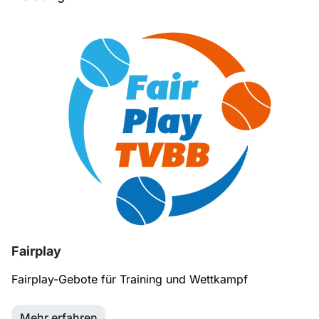
Fairplay
Fairplay-Gebote für Training und Wettkampf
Mehr erfahren