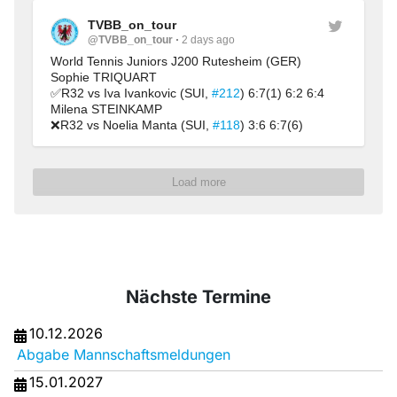
TVBB_on_tour
@TVBB_on_tour
2 days ago
World Tennis Juniors J200 Rutesheim (GER)
Sophie TRIQUART
✅R32 vs Iva Ivankovic (SUI, 
#212
) 6:7(1) 6:2 6:4
Milena STEINKAMP
❌R32 vs Noelia Manta (SUI, 
#118
) 3:6 6:7(6)
Load more
Nächste Termine
10.12.2026
Abgabe Mannschaftsmeldungen
15.01.2027