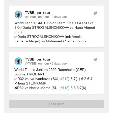
TVBB_on_tour
@TVBB_on_tour
2 days ago
World Tennis 14&U Junior Team Finals GER-EGY 
3:0✅Daria STROGALSHCHIKOVA vs Hana Ahmed 
6:2 7:5
✅Daria STROGALSHCHIKOVA (mit Amelie 
Lautenschläger) vs Mohamed / Samir 6:2 6:2
TVBB_on_tour
@TVBB_on_tour
2 days ago
World Tennis Juniors J200 Rutesheim (GER)
Sophie TRIQUART
✅R32 vs Iva Ivankovic (SUI, 
#212
) 6:7(1) 6:2 6:4
Milena STEINKAMP
❌R32 vs Noelia Manta (SUI, 
#118
) 3:6 6:7(6)
Load more