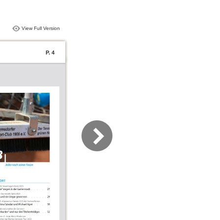
View Full Version
P. 4