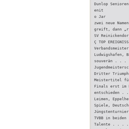
Dunlop Senioren
enit
o Jar
zwei neue Namen
greift, dann „r
SV Reinickendor
Ç TOP EREIGNISS
Verbandsmeister
Ludwigshafen, B
souverän . . . 
Jugendmeistersc
Dritter Triumph
Meistertitel fü
Finals erst im 
entschieden . .
Leimen, Eppelhe
Spiele, Deutsch
Jüngstenturnier
TVBB in beiden 
Talente . . . .