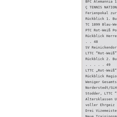
BFC Alemannia 1
Ç TENNIS NATION
Ferienpokal zur
Rückblick 1. Bu
TC 1899 Blau-We
PTC Rot-Weiß Po
Rückblick Herre
. . 48
SV Reinickendor
LTTC “Rot-Weiß”
Rückblick 2. Bu
. . . . . 49
LTTC „Rot-Weiß“
Rückblick Regio
Weniger Gesamts
Norderstedt/SLH
Stodder, LTTC “
Altersklassen U
voller Ehrgeiz 
Drei Vizemeiste
Neue Trainingsm