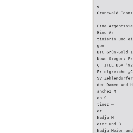
e
Grunewald Tenni
Eine Argentinie
Eine Ar
tinierin und ei
gen
BTC Grün-Gold 1
Neue Sieger: Fr
Ç TITEL BSV ‘92
Erfolgreiche „C
SV Zehlendorfer
der Damen und H
anchez M
on S
tinez –
ar
Nadja M
eier und B
Nadja Meier und