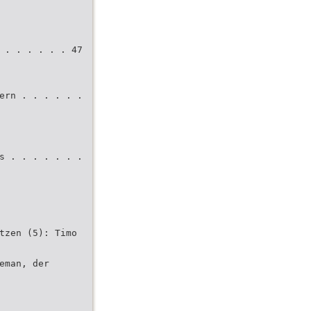
 . . . . . . 47
ern . . . . . .
s . . . . . . .
tzen (5): Timo
eman, der