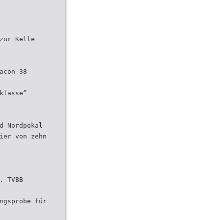
zur Kelle
acon 38
klasse”
d-Nordpokal
ier von zehn
. TVBB-
ngsprobe für