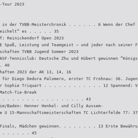
-Tour 2023
 in der TVBB-Meisterchronik . . . . . . 6 Wenn der Chef 
eichelt“ es . . . . . 35
f: Reinickendorf Open 2023
E Spaß, Leistung und Teamgeist – und jeder nach seiner F
schaften TVBB Jugend Sommer 2023
ASF-Tennisclub: Deutsche Zhu und Hübert gewinnen “Königs
. 40
haften 2023 der AK 13, 14, 16
 für Diego Dedura Palomero, erster TC Frohnau: 36. Jugen
r Sophie Triquart . . . . . . . . . . . . 12 Spannend: V
Match-Tie-Break
 . . . . . . . . . . . . . . . . . 43
im/Baden: Henner Henkel- und Cilly Aussem-
e U 15-Mannschaftsmeisterschaften TC Lichterfelde 77: 37
Finals, Mädchen gewinnen. . . . . . . . 13 Erste Bewähru
 . . . . . . 45