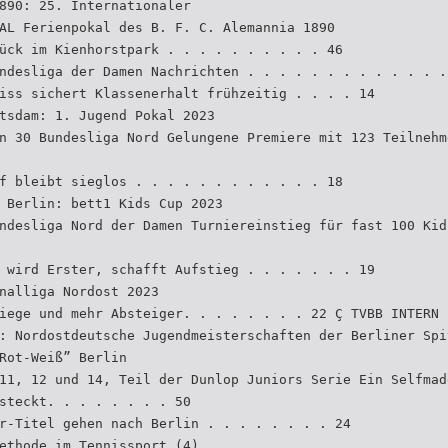
890: 25. Internationaler
AL Ferienpokal des B. F. C. Alemannia 1890
ück im Kienhorstpark . . . . . . . . . . 46
ndesliga der Damen Nachrichten . . . . . . . . . . . . .
iss sichert Klassenerhalt frühzeitig . . . . 14
tsdam: 1. Jugend Pokal 2023
n 30 Bundesliga Nord Gelungene Premiere mit 123 Teilnehm
f bleibt sieglos . . . . . . . . . . . . 18
 Berlin: bett1 Kids Cup 2023
ndesliga Nord der Damen Turniereinstieg für fast 100 Kid
 wird Erster, schafft Aufstieg . . . . . . . 19
nalliga Nordost 2023
iege und mehr Absteiger. . . . . . . . 22 Ç TVBB INTERN
: Nordostdeutsche Jugendmeisterschaften der Berliner Spi
Rot-Weiß” Berlin
11, 12 und 14, Teil der Dunlop Juniors Serie Ein Selfmad
steckt. . . . . . . . 50
r-Titel gehen nach Berlin . . . . . . . . 24
ethode im Tennissport (4)