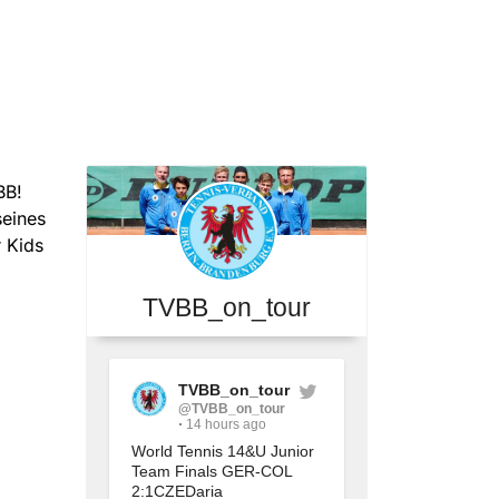
BB!
seines
r Kids
TVBB_on_tour
TVBB_on_tour
@TVBB_on_tour
14 hours ago
World Tennis 14&U Junior 
Team Finals GER-COL 
2:1CZEDaria 