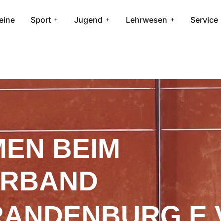
eine
Sport
Jugend
Lehrwesen
Service
EN BEIM
ERBAND
RANDENBURG E.