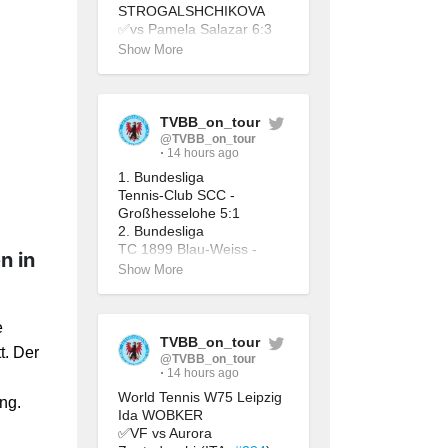
STROGALSHCHIKOVA 
✅vs Pamela Salazar 6:3 
6:4
Show More
✅Doppel (mit Alessandra 
Urga) vs Medina Castro / 
Sato Salamanca 6:1 6:1
TVBB_on_tour
@TVBB_on_tour
14 hours ago
1. Bundesliga
Tennis-Club SCC - 
Großhesselohe 5:1
2. Bundesliga
TC 1899 Blau-Weiss - 
n in
Oldenburg 6:3
Show More
LTTC Rot-Weiß - TC GW 
Nikolassee 9:0
e
TVBB_on_tour
t. Der
@TVBB_on_tour
14 hours ago
World Tennis W75 Leipzig
ng.
Ida WOBKER
✅VF vs Aurora 