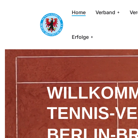
Home
Verband
Ver
Erfolge
WILLKOMM
TENNIS-V
BERLIN-B