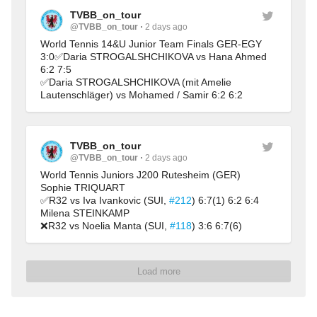
TVBB_on_tour
@TVBB_on_tour
2 days ago
World Tennis 14&U Junior Team Finals GER-EGY 
3:0✅Daria STROGALSHCHIKOVA vs Hana Ahmed 
6:2 7:5
✅Daria STROGALSHCHIKOVA (mit Amelie 
Lautenschläger) vs Mohamed / Samir 6:2 6:2
TVBB_on_tour
@TVBB_on_tour
2 days ago
World Tennis Juniors J200 Rutesheim (GER)
Sophie TRIQUART
✅R32 vs Iva Ivankovic (SUI, 
#212
) 6:7(1) 6:2 6:4
Milena STEINKAMP
❌R32 vs Noelia Manta (SUI, 
#118
) 3:6 6:7(6)
Load more