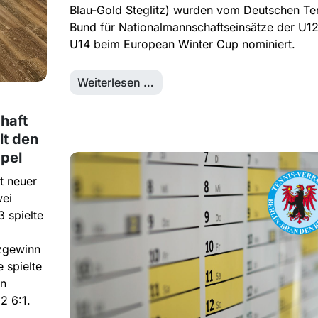
Blau-Gold Steglitz) wurden vom Deutschen Te
Bund für Nationalmannschaftseinsätze der U1
U14 beim European Winter Cup nominiert.
Weiterlesen …
haft
lt den
ppel
t neuer
wei
 spielte
tzgewinn
 spielte
en
2 6:1.