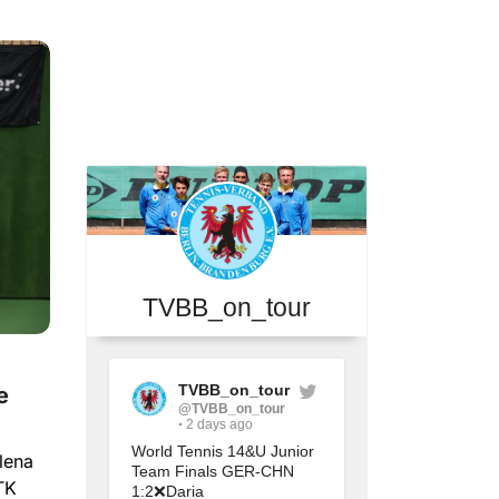
TVBB_on_tour
TVBB_on_tour
e
@TVBB_on_tour
2 days ago
World Tennis 14&U Junior 
lena
Team Finals GER-CHN 
TK
1:2❌Daria 