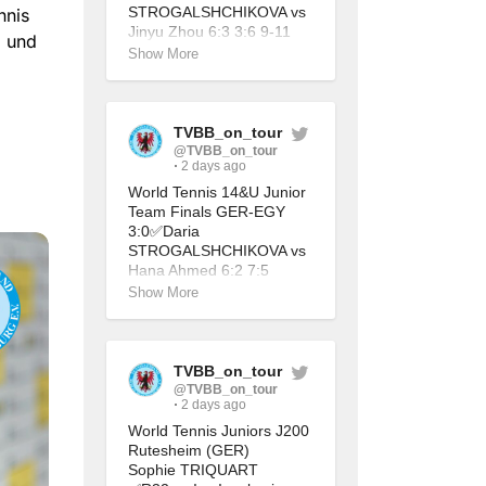
STROGALSHCHIKOVA vs 
nnis
Jinyu Zhou 6:3 3:6 9-11
2 und
✅Daria 
Show More
STROGALSHCHIKOVA 
(mit Alessandra Urga) vs 
Wang / Yan 4:6 7:5 10-8
TVBB_on_tour
@TVBB_on_tour
2 days ago
World Tennis 14&U Junior 
Team Finals GER-EGY 
3:0✅Daria 
STROGALSHCHIKOVA vs 
Hana Ahmed 6:2 7:5
✅Daria 
Show More
STROGALSHCHIKOVA 
(mit Amelie 
Lautenschläger) vs 
Mohamed / Samir 6:2 6:2
TVBB_on_tour
@TVBB_on_tour
2 days ago
World Tennis Juniors J200 
Rutesheim (GER)
Sophie TRIQUART