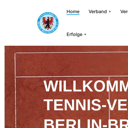
Home
Verband
Ver
Erfolge
WILLKOMM
TENNIS-V
BERLIN-B