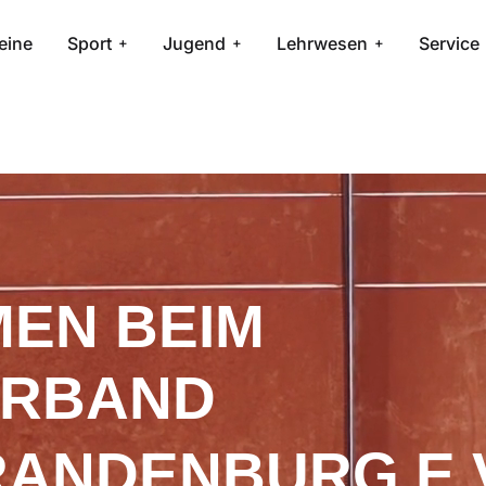
eine
Sport
Jugend
Lehrwesen
Service
EN BEIM
ERBAND
RANDENBURG E.