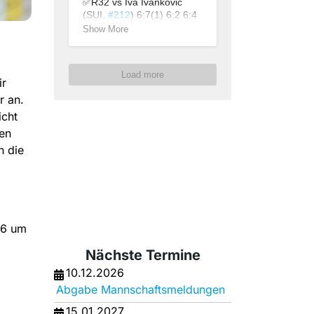
✅R32 vs Iva Ivankovic 
(SUI, 
#212
) 6:7(1) 6:2 6:4
Milena STEINKAMP
Show More
❌R32 vs Noelia Manta 
(SUI, 
#118
) 3:6 6:7(6)
Load more
ir
r an.
icht
en
n die
26 um
Nächste Termine
10.12.2026
Abgabe Mannschaftsmeldungen
15.01.2027