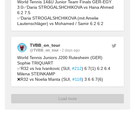
World Tennis 14&U Junior Team Finals GER-EGY 
3:0✅Daria STROGALSHCHIKOVA vs Hana Ahmed 
6:2 7:5
✅Daria STROGALSHCHIKOVA (mit Amelie 
Lautenschläger) vs Mohamed / Samir 6:2 6:2
TVBB_on_tour
@TVBB_on_tour
2 days ago
World Tennis Juniors J200 Rutesheim (GER)
Sophie TRIQUART
✅R32 vs Iva Ivankovic (SUI, 
#212
) 6:7(1) 6:2 6:4
Milena STEINKAMP
❌R32 vs Noelia Manta (SUI, 
#118
) 3:6 6:7(6)
Load more